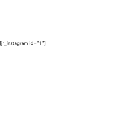
[jr_instagram id="1"]